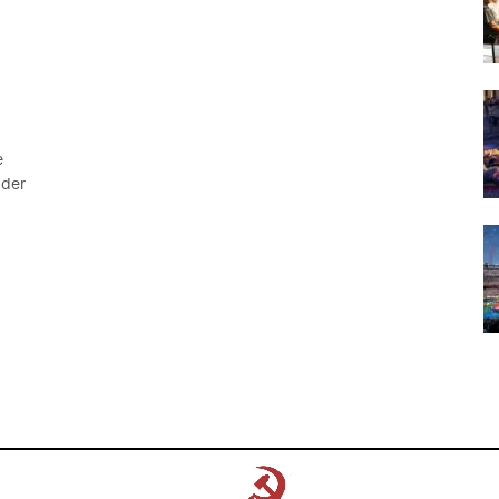
e
 der