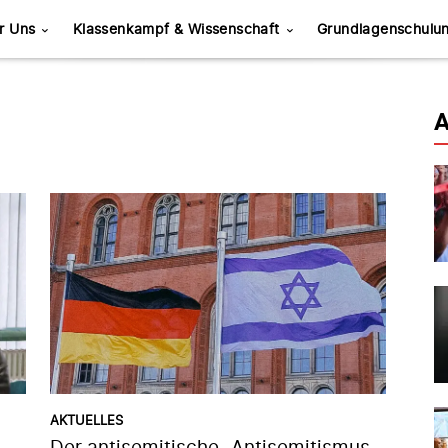
r Uns
Klassenkampf & Wissenschaft
Grundlagenschulu
A
AKTUELLES
Der antisemitische „Antisemitismus-